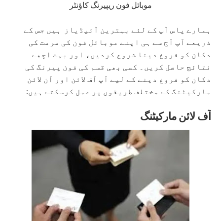
موبائل فون ریپیرنگ کاؤنٹر
ہمارے پاس آپ کے لئے بہترین آئیڈیاز ہیں جس کے
ذریعے آپ آج سے ہی اپنے موبائل فون کی مرمت کی
دکان کو فروغ دینا شروع کردیں، اور بہت اچھے
نتائج حاصل کریں۔ کسی بھی قسم کی فون پیرنگ کی
دکان کو فروغ دینے کے لیے آپ آف لائن اور آن لائن
مارکیٹنگ کے مختلف طریقوں پر عمل کرسکتے ہیں:
آف لائن مارکیٹنگ