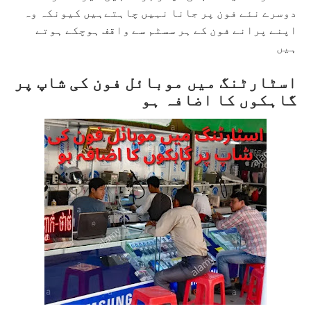
دوسرے نئے فون پر جانا نہیں چاہتےہیں کیونکہ وہ
اپنے پرانے فون کے ہر سسٹم سے واقف ہوچکے ہوتے
ہیں
اسٹارٹنگ میں موبائل فون کی شاپ پر
گاہکوں کا اضافہ ہو