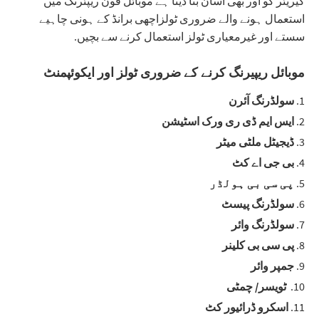
کیریئر کو اور بھی آسان بنا دیتا ہے موبائل فون ریپئرنگ میں
استعمال ہونے والے ضروری ٹولزاچھی برانڈ کے ہونی چاہیے
سستے اور غیرمعیاری ٹولز استعمال کرنے سے بچیں.
موبائل ریپیرنگ کرنے کے ضروری ٹولز اور ایکوئپمنٹ
سولڈرنگ آئرن
ایس ایم ڈی ری ورک اسٹیشن
ڈیجیٹل ملٹی میٹر
بی جی اے کٹ
پی سی بی ہولڈر
سولڈرنگ پیسٹ
سولڈرنگ وائر
پی سی بی کلینر
جمپر وائر
ٹویسر/ چمٹی
اسکرو ڈرائیور کٹ