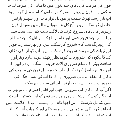
فون کی مرمت کی دکان چند دنوں میں کامیابی کی طرف لے جا
سکتی ہے. فون ریپریئر اسٹور کے رابطوں کا استعمال کرتے ہوئے
آپ بازار سے تھوک قیمت پر موبائل لوازمات اور اسپیئر پارٹس
حاصل کر سکتے ہیں۔ آج کل نئے موبائل مالز میں موبائل فون
ریپریئر کی دکان شروع کرنے کی لاگت بہت کم ہے۔ سب سے
پہلے ، آپ چند فیچر فون اورعام برانڈزکے موبائل کے چند ماڈلز
کی ریپیرنگ سے کام شروع کر سکتے ہیں اور پھر سمارٹ فونز
اور ٹیبلٹ کی مرمت شروع کر سکتے ہیں۔ آپ کو آپ کی دکان
کے گاہکوں کی ضروریات کومدنظررکھتے ہوئے ہارڈ ویئر اور
سافٹ ویئر کے تمام ضروری آلات خریدنےہونگے۔ یاد رکھیں کہ
اچھے نتائج حاصل کرنے کےلیے آپ کے موبائل فون کی مرمت کی
دکان کا مقام انتہائی ضروری ہے لہذا آپ کو ایسی جگہ کی
ضرورت ہے جہاں نئے صارفین آسانی سے پہنچ سکے۔
اگر آپ کی دکان کی سروس اچھی اور قابل احترام ہے تو پھر آپ
اپنے گاہکوں کے رشتے داروں اور دوستوں کو اپنے کسٹمر لسٹ
میں شامل کرسکتے ہیں اچھا کام ہی ہمیشہ آپ کے کلائنٹ میں
اضافہ کرنے کی بنیاد بنتی ہے ۔ مستحکم اور کامیاب آغاز کے لئے
آپ کو اپنی دکان کےابتدائی مرحلے میں اپنے کام کو بڑھانے کی