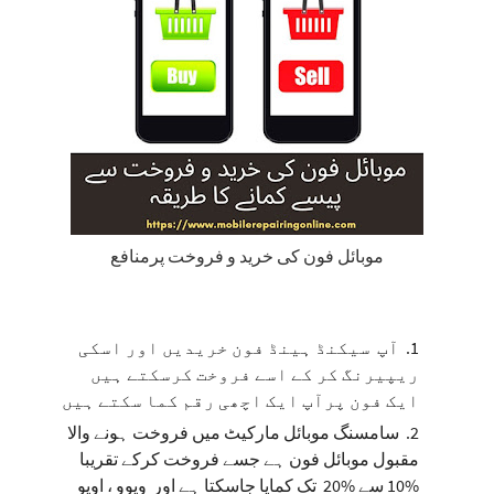
موبائل فون کی خرید و فروخت پرمنافع
آپ
سیکنڈ
ہینڈ
فون
خریدیں
اور
اسکی
ریپیرنگ
کر
کے
اسے
فروخت
کرسکتے
ہیں
ایک
فون
پرآپ
ایک
اچھی
رقم
کما
سکتے
ہیں
سامسنگ
موبائل
مارکیٹ
میں
فروخت
ہونے
والا
مقبول
موبائل
فون
ہے
جسے
فروخت
کرکے
تقریبا
%10
سے
%20
تک
کمایا
جاسکتا
ہے
اور
ویوو ، اوپو