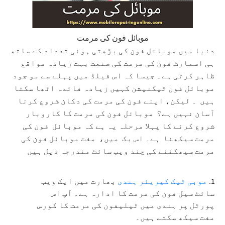
موبائل فون کی مرمت
دنیا میں موبائل فون کی بڑھتی ہوئی تعداد کے ساتھ
ہی اسمارٹ فون کی مرمت کی صنعت بہت زیادہ مواقع
ظاہر کرتی ہے۔ جیسا کہ اس فیلڈ میں پہلے سے مو جود
موبائل فون ٹیکنیشن کہیں زیادہ فائدہ اٹھا سکتا
ہیں ۔ لیکن، اپنے فون کی مرمت کی دکان شروع کرنا
آسان نہیں ہے؟ موبائل فون کی مرمت کا کاروبار
شروع کرنے کا پہلا مرحلہ یہ ہے کہ موبائل فون کی
مرمت سیکھنا ہے۔ اس بک میں، مفت موبائل فون کی
مرمت سیھکننے کی چند ویب سائٹ مندرجہ ذیل ہیں
موبی ٹیک کیریئر ہندی
بھارت میں ایک ویب
سائٹ سیل فون کی مرمت کا ادارہ ہے۔ آپ اس
پورٹل پر ہندی میں ٹیلیفون کی مرمت کا کورس
مفت سیکھ سکتے ہیں۔