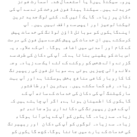
پروہ سیکنڈ ہیںڈ یا استعمال شدہ اسمارٹ فونز
خریدتے ہیں۔ سیکنڈ ہینڈ فون فروخت کرنے سے آپ کی
دکان پر زیادہ گاہک آئیں گے۔ کئی لوگ جدید ترین
ٹیکنالوجیز اور ایپس سے واقف نہیں ہیں۔ آپ
اپنےگاہکوں کو موبائل ڈاؤن لوڈنگ کی خدمات پیش
کرسکتے ہیں ان خدمات کی پیش کش سے سیل فون کی مرمت
کے کام اور آمدنی میں اضافہ ہوگا۔ اس کے علاوہ، یہ
اس بات کو یقینی بناتا ہے کہ آپ کی دکان کی طرف سے
گزرنے والے شخص کو روکنے کے لئے ایک سے زیادہ وجہ
دلانے والی چیزیں ہوتی ہے. موبائل فون کی ریپیرنگ
کا کاروبار کافی منافع بخش ہوسکتا ہے اور آپ بہت
زیادہ رقم کما سکتے ہیں۔ بہترین اور طاقتور
مارکیٹنگ آپ کی دکان کی خدمات کے ساتھ آپ کے
گاہکوں کا اطمینان ہونا ہے، اگر آپ چاہتے ہیں کہ
آپ کے فون ریپیرنگ کی دکانداری بڑھ جائے، تو
زیادہ سے زیادہ گاہکوں کو آپ کے پاس آنا ہوگا،
زیادہ سے زیادہ لوگوں کو آپ کی دکان اور ریپیرنگ
کی خدمات کے بارے میں جاننا ہوگا. کچھ گاہکوں کو