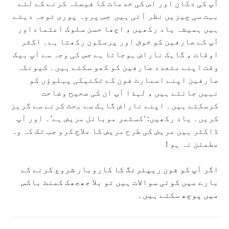
آپ کی دکان اور اس کی خدمات کا فیصلہ کرنے کے لئے
بہت سی چیزیں نظر آتی ہیں جس پروہ پوری توجہ دیتے
ہیں ہمیشہ یاد رکھیں ، اچھا حسن سلوک اعتماداور
آپ کے صارفین کو خوش اور پرسکون رکھتا ہے۔ اکثر
اوقات ، گاہک ناراض ہوجاتا ہے جس کی وجہ سے آپ بیک
وقت اپنے متعدد صارفین کو کھو سکتے ہیں۔ کیونکہ
صارفین اپنے اسمارٹ فون کے تکنیکی پہلوؤں کو
نہیں جانتے ہیں ، لہذا آپ ان کی صحیح وضاحت
کرسکتے ہیں۔ اپنے ناراض گاہک سے بحث کرنے سے گریز
کریں۔ یاد رکھیں: ‘کسٹمر موبائل مریض ہے’۔ اور آپ
ڈاکٹر ہیں مریض کی طرح مریض کا علاج کرو جب تک کہ وہ
مطمئن نہ ہو !
اگر آپ کو فون ریپئرنگ کا کاروبار شروع کرنے کے
بارے میں کوئی سوالات ہیں تو بلا جھجھک کمنٹ باکس
میں پوچھ سکتے ہیں۔