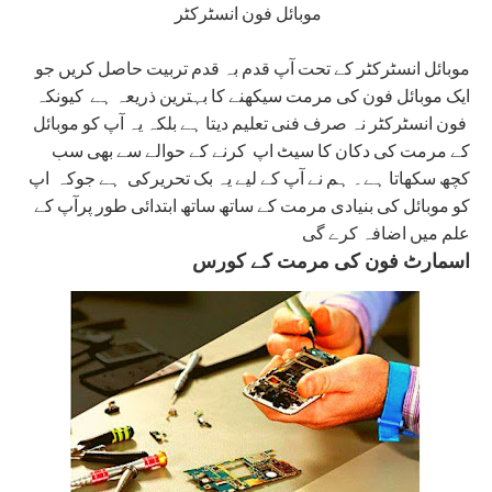
موبائل فون انسٹرکٹر
موبائل انسٹرکٹر کے تحت آپ قدم بہ قدم تربیت حاصل کریں جو
ایک موبائل فون کی مرمت سیکھنے کا بہترین ذریعہ ہے کیونکہ
فون انسٹرکٹر نہ صرف فنی تعلیم دیتا ہے بلکہ یہ آپ کو موبائل
کے مرمت کی دکان کا سیٹ اپ کرنے کے حوالے سے بھی سب
کچھ سکھاتا ہے۔ ہم نے آپ کے لیے یہ بک تحریرکی ہے جوکہ اپ
کو موبائل کی بنیادی مرمت کے ساتھ ساتھ ابتدائی طور پرآپ کے
علم میں اضافہ کرے گی
اسمارٹ فون کی مرمت کے کورس