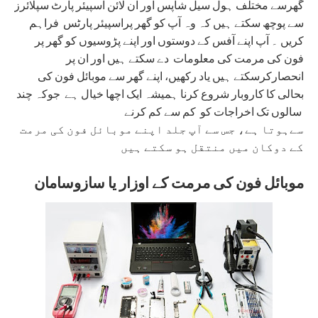
گھرسے مختلف ہول سیل شاپس اور آن لائن اسپیئر پارٹ سپلائرز
سے پوچھ سکتے ہیں کہ وہ آپ کو گھر پراسپیئر پارٹس فراہم
کریں ۔ آپ اپنے آفس کے دوستوں اور اپنے پڑوسیوں کو گھر پر
فون کی مرمت کی معلومات دے سکتے ہیں اور ان پر
انحصارکرسکتے ہیں یاد رکھیں، اپنے گھر سے موبائل فون کی
بحالی کا کاروبار شروع کرنا ہمیشہ ایک اچھا خیال ہے جوکہ چند
سالوں تک اخراجات کو کم سے کم کرنے
سےہوتا ہے، جس سے آپ جلد اپنے موبائل فون کی مرمت
کے دوکان میں منتقل ہو سکتے ہیں
موبائل فون کی مرمت کے اوزار یا سازوسامان