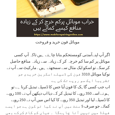
موبائل فون خرید و فروخت
اگر آپ اپنےآمدنی کومستحکم بنانا چاہتے ہیں تاکہ آپ کسی
موبائل پر کم سا کم خرچہ کر کے زیادہ سے زیادہ منافع حاصل
کر سکے تو اسکو ایک مثال سے سمجھتے ہیں . مارکیٹ سے آپ نے
نوکیا موبائل 3310 فون کی ڈسپلے اسکرین خریدی جو
تقریبا ایک سو روپے تک کی ہے
اب جب کسی گاہک کا فون آیا جس کا ڈسپلے تبدیل کرنا ہے تو
ہم نے اسے 350 روپے کا تبدیل کر کے دیا اب دیکھن آپ نے 100 روپے
کا ڈسپلے لیا اور تبدیل 350 روپے کا کیا اس میں آپ نے 250 روپے
کمائے جو صرف 5 منٹ میں آپ نے کیا تو کون ہے جو ایسے
فیلڈ میں نہیں آنا چاہےگا ۔ جہاں کم کام کرکے بھی