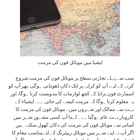
ایشیا میں موبائل فون کی مرمت
سب سے پہلے تجارتی سطح پر موبائل فون کی مرمت شروع
کرنے کے لیے، آپ کو کرایے پر ایک دکان ڈھونڈنی ہوگی ،پھر آپ کو
اسمارٹ فون برانڈ کے کچھ لوازمات کا بندوبست کرنا ہوگا، اور
یہ معلوم کرنا ہوگا کہ مرمت کیسے کی جاتی ہے۔ایشیاء کے
بہت سے ممالک اور شہروں میں ، موبائل فون کی مرمت کا
کاروبار بہت عام ہوگیا ہے۔ لہذا آپ کسی مشہور شہر میں
آسانی سے موبائل فون کی مرمت کی دکان کھول سکتے ہیں۔
اگر آپ نے اپنے شہر میں موبائل ریپئرنگ کے لئےمناسب مقام کا