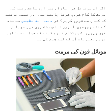
اگر آپ موبائل فون ہارڈ ویئر اور سافٹ ویئر کی
مرمت کا کام شروع کرنا چاہتے ہیں اور نہیں جانتے
کہ کہاں سے شروع کریں؟ تو
محمد آصف عظیمی
سے مدد
کے لئے پوچھیں انہوں نےاس بلاک پیج میں موبائل
فون ریپیرنگ ورکشاپ شروع کرنے کے حوالے سے تازہ
ترین معلومات آپ کے لیے جمع کی ہے
موبائل فون کی مرمت