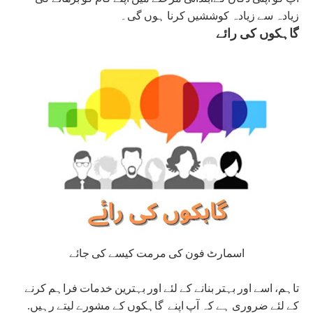
زیادہ سے زیادہ کوششیں کرنا ہوں گی۔
گاہکوں کی رائے
اسمارٹ فون کی مرمت کیسے کی جائے
تاہم، اسے اور بہتر بنانے کے لئے اور بہترین خدمات فراہم کرنے
کے لئے ضروری ہے کہ آپ اپنے گاہکوں کے مشورے لیتے رہیں.