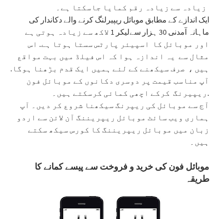
زیادہ سے زیادہ رقم کمایا جاسکتا ہے۔
ایک اندازے کے مطابق موبائل ریپیرلنگ کرنے والے دکاندار کی
ماہانہ آمدنی 30 ہزار سےلیکر 1 لاکھ سے زیادہ ہوتی ہے
اور موبائل کا اسپیئر پارٹس سستا ہوتا ہے. اس
مثال سے یہ اندازہ ہوا کہ اس فیلڈ میں بہت مواقع
ہیں ، صرف سیکھنے کے لئے ہمیں ایک قدم بڑھنا ہوگا.
آپ مناسب قیمت پر دوسری دکانوں کے موبائل فون
ریپیرنگ کرکے اچھی کمائی کرسکتے ہیں۔.
آج سے موبائل کی ریپرنگ سیکھنا شروع کر دیں۔ آپ
ہماری ویب سائٹ موبائل ریپریننگ آن لائن سے اردو
زبان میں موبائل ریپریننگ کا کورس سیکھ سکتے
ہیں۔
موبائل فون کی خرید و فروخت سے پیسے کمانے کا
طریقہ