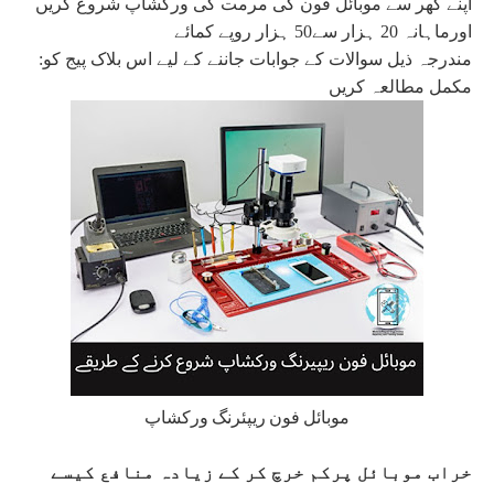
اپنے گھر سے موبائل فون کی مرمت کی ورکشاپ شروع کریں
اورماہانہ 20 ہزار سے50 ہزار روپے کمائے
:مندرجہ ذیل سوالات کے جوابات جاننے کے لیے اس بلاک پیج کو
مکمل مطالعہ کریں
موبائل فون ریپئرنگ ورکشاپ
خراب موبائل پرکم خرچ کر کے زیادہ منافع کیسے