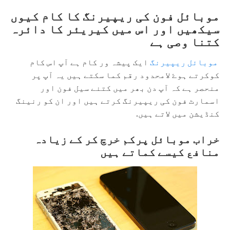
موبائل فون کی ریپیرنگ کا کام کیوں
سیکھیں اور اس میں کیریئر کا دائرہ
کتنا وصی ہے
موبائل ریپیرنگ
ایک پیشہ ور کام ہے آپ اس کام
کوکرتے ہوۓ لامحدود رقم کما سکتے ہیں یہ آپ پر
منحصر ہے کہ آپ دن بھر میں کتنے سیل فون اور
اسمارٹ فون کی ریپیرنگ کرتے ہیں اور ان کو رنینگ
کنڈیشن میں لاتے ہیں.
خراب موبائل پرکم خرچ کر کے زیادہ
منافع کیسے کماتے ہیں