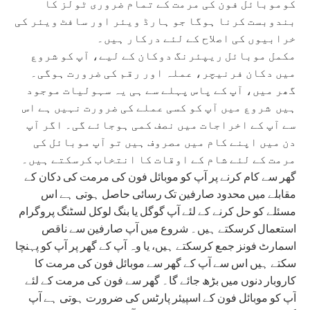
کوموبائل فون کی مرمت کے تمام ضروری ٹولز کا
بندوبست کرنا ہوگا جو ہارڈ ویئر اور سافٹ ویئر کی
خرابیوں کی اصلاح کے لئے درکار ہیں۔
مکمل موبائل ریپئرنگ دوکان کے لیے، آپ کو شروع
میں دکان فرنیچر، عملہ اور رقم کی ضرورت ہوگی۔
گھر میں، آپ کے پاس پہلے سے ہی یہ سہولیات موجود
ہیں شروع میں آپ کو کسی عملے کی ضرورت نہیں ہے اس
سے آپ کے اخراجات میں نصف کمی ہوجائے گی۔ اگر آپ
دن میں اپنے کام میں مصروف ہیں تو آپ موبائل کی
مرمت کے لئے شام کے اوقات کا انتخاب کرسکتے ہیں۔
گھر سے کام کرنے پر آپ کو موبائل فون کی مرمت کی دکان کے
مقابلے میں محدود صارفین تک رسائی حاصل ہوتی ہے اس
مسئلے کو حل کرنے کے لئے آپ گوگل یا بنگ لوکل لسٹنگ پروگرام
استعمال کرسکتے ہیں۔ شروع میں آپ صارفین سے ناقص
اسمارٹ فونز جمع کرسکتے ہیں، یا وہ آپ کے گھر پر آپ کو پہنچا
سکتے ہیں اس سے آپ کے گھر سے موبائل فون کی مرمت کا
کاروبار دنوں میں بڑھ جائے گا۔ گھر سے فون کی مرمت کے لئے
آپ کو موبائل فون کے اسپیئر پارٹس کی ضرورت ہوتی ہے آپ