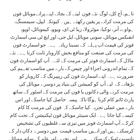
تاہم، آج کل، لوگ نئے فون لینے کے بجائے اپنے پرانےموبائل فون
کی مرمت کرانے پر یقین رکھتے ہیں۔ کیونکہ ایپل، سیمسنگ،
ہواوے، آنر، نوکیا، موٹرولا، زیڈ ٹی ای، ویوو، کیموبائل، اوپو،
انفنکس موبائل، سونی موبائل، ایل جی، اور ایچ ٹی سی اسمارٹ
فونز کی قیمت اب پہلے کے نسبتا زیادہ ہے۔ جو اسمارٹ فون
کی مرمت کی صنعت کو منافع بخش کاروبار ثابت کرتا ہے۔ نئے
ماڈل کے اسمارٹ فونز کی مرمت کے لئے۔ آپ کو اسمارٹ فون
کے تمام اندرونی اجزاء اور چپس کے بارے میں مناسب تفہیم کی
ضرورت ہے۔ اپنے اسمارٹ فون کی ریپیرنگ کے کاروبار کو
بڑھانے کے لیے آپ کو کمیشن کی بنیاد پر دوسرے موبائل کی
مرمت کرنے والی دکانوں یا فون کی مرمت کے اسٹور کے ساتھ
پارٹ ٹائم کام کرنا ہوگا تاکہ پیسہ حاصل کیا جاسکے اور اس
بارے میں عملی تجربہ کیا جاسکے کہ فون کی مرمت کا کام
کیسے کیا جاتا ہے۔ ایک سینئر موبائل فون ٹیکنیشن کے تحت کام
کرکے، آپ اسمارٹ فونز میں تیزی سے غلطیوں کی تشخیص
کرسکتے ہیں اور انہیں مناسب قیمت میں دوسرے دکان دار کے
بانسبت ٹھیک کرسکتے ہیں۔ اس تجربے اور علم کے ساتھ موبائل