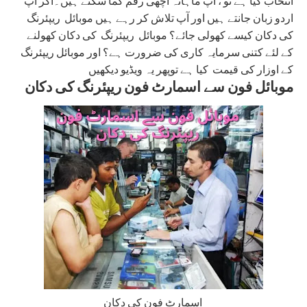
انتخاب کیا ہے تو ، آپ ماہانہ اچھی رقم کما سکتے ہیں۔اگر آپ
اردو زبان جانتے ہیں اور آپ تلاش کر رہے ہیں موبائل ریپئرنگ
کی دکان کیسے کھولی جائے؟ موبائل ریپئرنگ کی دکان کھولنے
کے لئے کتنی سرمایہ کاری کی ضرورت ہے؟ اور موبائل ریپئرنگ
کے اوزار کی قیمت کیا ہے توپھر یہ ویڈیو دیکھیں
موبائل فون سے اسمارٹ فون ریپئرنگ کی دکان
اسمارٹ فون کی دکان