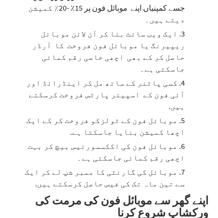
جسے
کمپنیاں
اپنے
موبائل
فون
پر 15٪ -20٪ کمیشن
دیتے
ہیں۔
ایک
ویب
سائٹ
بنا
کر
آن
لائن
موبائل
ریپیرنگ
یا
موبائل
فون
فروخت
کا
آرڈر
حاصل
کر
کے
بھی
اچھی
خاصی
رقم
کمائی
جاسکتی
ہے۔
کسی
پاٹنر
کے
ساتھ
مل
کر
اینڈرائڈ
اور
آئی
فون
کے
اسپیئر
پارٹس
فروخت
کرسکتے
ہیں
.
موبائل
فون
کے
ٹولزکو
فروخت
کر
کے
ایک
اچھا
کمیشن
بنایا
جاسکتا
ہے
.
موبائل
فون
کی
اککسسورئیس
بیچ
کر
بہت
اچھی
رقم
کمائی
جاسکتی
ہے۔
موبائل
کی
گارنٹی
کا
ممبر
شپ
لے
کر
ایک
سے
تین
ماہ
تک
کی
فیس
حاصل
کرسکتے
ہیں
.
اپنے گھر سے موبائل فون کی مرمت کی
ورکشاپ شروع کرنا