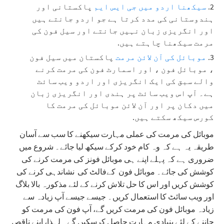
سیکھنا اردو میں جی ایس ایم
پاکستانی اور
ہندوستانی کی مدد کرتا ہے جو اردو جانتے ہیں
اور انگریزی زبان نہیں جانتے اور سیل فون کی
مرمت سیکھنا چاہتے ہیں.
موبائل کی آن لائن مرمت
پاکستان میں سیل فون
، موبائل فون ، اور اسمارٹ فون کی مرمت کرنے
والے سبق کی ایک انگریزی اور اردو ویب سائٹ
ہے۔ آپ اس ویب سائٹ پر ہندی اور انگریزی زبان
میں دکان پر اور آن لائن موبائل کی مرمت کا
کورس سیکھ سکتے ہیں.
موبائل کی مرمت کی عملی مہارت سیکھنے کا سب سے آسان
طریقہ یہ ہے کہ وہ کام خود کرکے سیکھ لیا جائے۔ شروع میں
ضروری ہے کہ پہلے اپنے ہی موبائل فونز کی مرمت کرنے کی
کوشش کی جائے۔ موبائل فون کےفالٹ کی نشاندہی کرنے کی
کوشش کریں اور اس کا حل تلاش کرنے کے لئے مذکورہ بالا بلاگ
اور ویب سائٹ کا استعمال کریں۔ جیسے جیسے آپ زیادہ سے
زیادہ موبائل فون کی مرمت کریں گے، آپ فون کی مرمت کو
جاننے کے لئے بنیادی مہارت حاصل کرسکیں گے۔ لہذا، اپنے ناقص