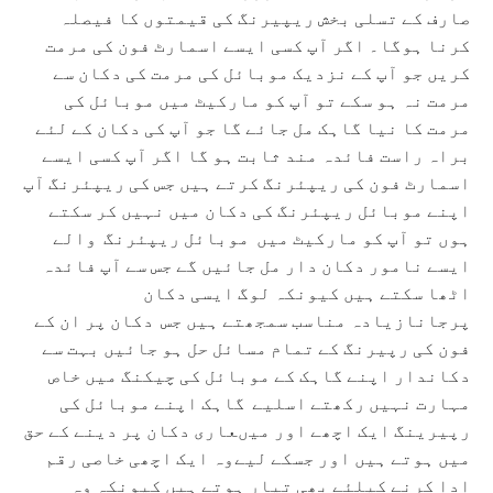
صارف کے تسلی بخش ریپیرنگ کی قیمتوں کا فیصلہ
کرنا ہوگا۔ اگر آپ کسی ایسے اسمارٹ فون کی مرمت
کریں جو آپ کے نزدیک موبائل کی مرمت کی دکان سے
مرمت نہ ہو سکے تو آپ کو مارکیٹ میں موبائل کی
مرمت کا نیا گاہک مل جائے گا جو آپ کی دکان کے لئے
براہ راست فائدہ مند ثابت ہو گا اگر آپ کسی ایسے
اسمارٹ فون کی ریپئرنگ کرتے ہیں جس کی ریپئرنگ آپ
اپنے موبائل ریپئرنگ کی دکان میں نہیں کر سکتے
ہوں تو آپ کو مارکیٹ میں موبائل ریپئرنگ والے
ایسے نامور دکان دار مل جائیں گے جس سے آپ فائدہ
اٹھا سکتے ہیں کیونکہ لوگ ایسی دکان
پرجانازیادہ مناسب سمجھتے ہیں جس دکان پر ان کے
فون کی رپیرنگ کے تمام مسائل حل ہو جائیں بہت سے
دکاندار اپنے گاہک کے موبائل کی چیکنگ میں خاص
مہارت نہیں رکھتے اسلیے گاہک اپنے موبائل کی
رپیرینگ ایک اچھے اور میںعاری دکان پر دینے کے حق
میں ہوتے ہیں اور جسکے لیےوہ ایک اچھی خاصی رقم
ادا کرنے کیلئے بھی تیار ہوتے ہیں کیونکہ وہ