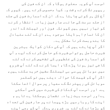
اس سے آپ کویہ معلوم ہوگا، کہ ان کے فون کی
ریپیرنگ کرتے وقت وہ کیا محسوس کرتے ہیں۔ کیوں کہ
آج کل ہر کوئی چاہتا ہے کہ ان کے اسمارٹ فون کی جلد
از جلد مرمت کی جائے، صارفین زیادہ انتظار کرنے
کو تیار نہیں ہیں کیونکہ فون اور ٹیبلٹ کے اندر
ان کا تمام اہم ڈیٹا موجود ہے، ان کے لئے متبادل
کا بندوبست کرنا مشکل ہے۔
اگر آپ چاہتے ہیں کہ آپ کی دکان کوایک بہترین
شہرت حاصل ہوتواس شہرت کو حاصل کرنے کے لیے ، آپ
کو اسمارٹ فون کی غلطیوں کی تشخیص کرنے کے لئے
کافی تیز ہونا پڑے گا، ایسا کرنے کے لئے آپ شروع
میں موبائل پی سی بی ٹیسٹنگ مشین خرید سکتے ہیں،
اگر آپ کم قیمت کا حوالہ دیتے ہیں تو کسٹمر
موبائل کی ریپئرنگ کے معیار پر سوال اٹھا سکتا
ہے. اور اس سے آپ کےکام کی شہرت میں کمی آسکتی
ہےاور اس سے بہت زیادہ نقصان ہوسکتا ہے تاہم ،
اپنے کاروبارمیں بڑے پیمانے پر صارفین کی تعداد
کو بڑھانے کے لئے یہ ضروری ہےکہ آپ کو بھی اپنے