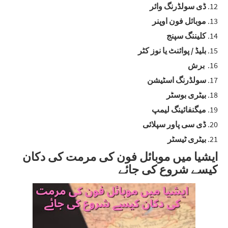
ڈی سولڈرنگ وائر
موبائل فون اوپنر
کلیننگ سپنج
بلیڈ / پوائنٹ یا نوز کٹر
برش
سولڈرنگ اسٹیشن
بیٹری بوسٹر
میگنفائینگ لیمپ
ڈی سی پاور سپلائی
بیٹری ٹیسٹر
ایشیا میں موبائل فون کی مرمت کی دکان
کیسے شروع کی جائے